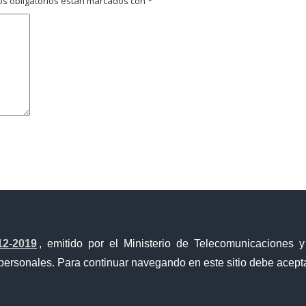
s obligatorios están marcados con
*
avegador para la próxima vez que comente.
12-2019
, emitido por el Ministerio de Telecomunicaciones 
personales. Para continuar navegando en este sitio debe acepta
Portal Trámites Ciudadanos