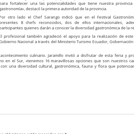
para fortalecer una las potencialidades que tiene nuestra provincia 
gastronomía», destacó la primera autoridad de la provincia.
Por otro lado el Chef Sarango indicó que en el Festival Gastronóm
presentes 8 chefs reconocidos, dos de ellos internacionales, a
participantes quienes darán a conocer la diversidad gastronómica de la r
El profesional también agradeció el apoyo para la realización de est
Gobierno Nacional a través del Ministerio Turismo Ecuador, Gobernación 
acontecimiento culinario. Jaramillo invitó a disfrutar de esta feria y p
ismo en el Sur, «tenemos 16 maravillosas opciones que son nuestros ca
con una diversidad cultural, gastronómica, fauna y flora que potencia