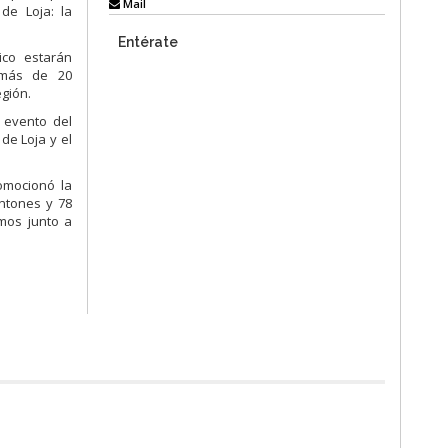
Mail
de Loja: la
Entérate
ico estarán
demás de 20
egión.
e evento del
de Loja y el
romocionó la
ntones y 78
mos junto a