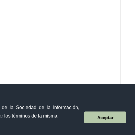
y de la Sociedad de la Información,
r los términos de la misma.
Aceptar
Sistema Nacional de Información (SNI)
10 de agosto 158-13 y Bernardo Valdivieso ∙ Código Postal: EC1101