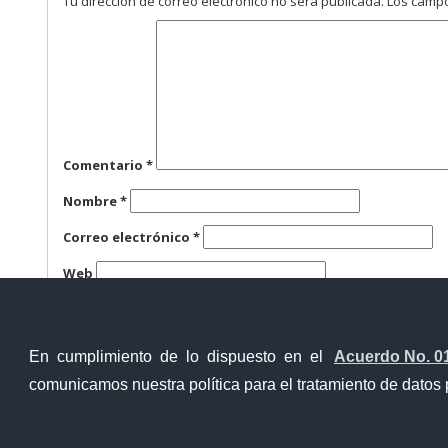
Tu dirección de correo electrónico no será publicada.
Los campo
Comentario
*
Nombre
*
Correo electrónico
*
Web
Guarda mi nombre, correo electrónico y web en este n
En cumplimiento de lo dispuesto en el
Acuerdo No. 0
comunicamos nuestra política para el tratamiento de datos 
Contacto Ciudadano Digital