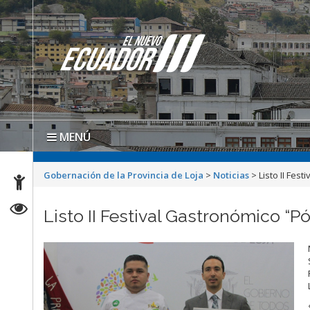
MENÚ
Gobernación de la Provincia de Loja
>
Noticias
>
Listo II Fes
Listo II Festival Gastronómico “Pó