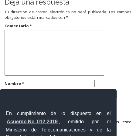
Deja una respuesta
Tu dirección de correo electrónico no será publicada.
Los campos
obligatorios están marcados con
*
Comentario
*
Nombre
*
Correo electrónico
*
Web
En cumplimiento de lo dispuesto en el
Acuerdo No. 012-2019
, emitido por el
Guarda mi nombre, correo electrónico y web en este
navegador para la próxima vez que comente.
Ministerio de Telecomunicaciones y de la