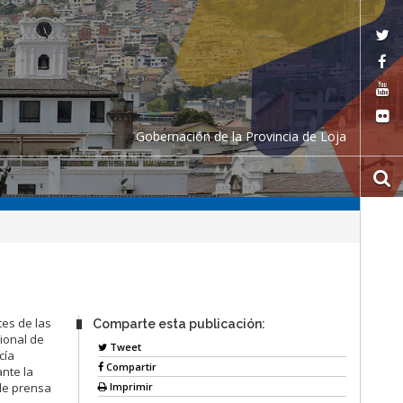
Gobernación de la Provincia de Loja
tes de las
Comparte esta publicación:
ional de
Tweet
cía
Compartir
ante la
Imprimir
de prensa