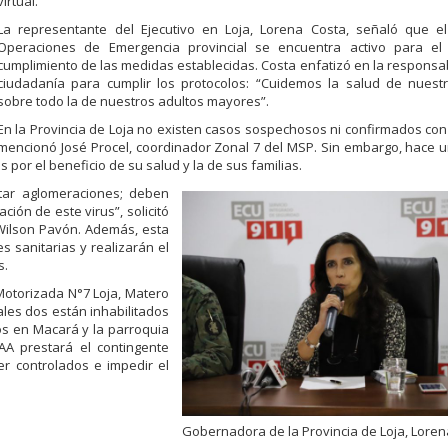
virtual.
La representante del Ejecutivo en Loja, Lorena Costa, señaló que e
Operaciones de Emergencia provincial se encuentra activo para el 
cumplimiento de las medidas establecidas. Costa enfatizó en la responsab
ciudadanía para cumplir los protocolos: “Cuidemos la salud de nuestr
sobre todo la de nuestros adultos mayores”.
En la Provincia de Loja no existen casos sospechosos ni confirmados con 
mencionó José Procel, coordinador Zonal 7 del MSP. Sin embargo, hace 
 por el beneficio de su salud y la de sus familias.
tar aglomeraciones; deben
ión de este virus”, solicitó
Wilson Pavón. Además, esta
s sanitarias y realizarán el
s.
 Motorizada N°7 Loja, Matero
ales dos están inhabilitados
os en Macará y la parroquia
AA prestará el contingente
er controlados e impedir el
Gobernadora de la Provincia de Loja, Loren