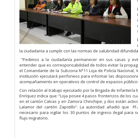
la ciudadanía a cumplir con las normas de salubridad difundidas
“Pedimos a la ciudadanía permanecer en sus casas y evi
entender que es corresponsabilidad de todos evitar la propagac
el Comandante de la Subzona N°11 Loja de Policía Nacional, 
institución ejecutará perifoneos para informar las disposicione
acompañamiento en operativos de control de espacios público
Con relación al trabajo ejecutado por la Brigada de Infantería
Enríquez indica que: “Loja posee 4 pasos fronterizos de los cu
en el cantón Calvas y en Zamora Chinchipe; y dos están activ
Lalamor del cantón Zapotillo”. La autoridad añadió que FF.
necesario para vigilar los 30 puntos de ingreso ilegal para s
flujo migratorio.